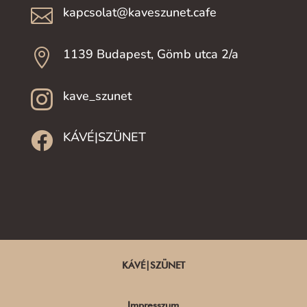
kapcsolat@kaveszunet.cafe

1139 Budapest, Gömb utca 2/a

kave_szunet

KÁVÉ|SZÜNET

KÁVÉ|SZÜNET
Impresszum