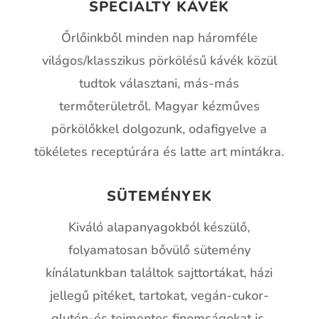
SPECIALTY KÁVÉK
Őrlőinkből minden nap háromféle
világos/klasszikus pörkölésű kávék közül
tudtok választani, más-más
termőterületről. Magyar kézműves
pörkölőkkel dolgozunk, odafigyelve a
tökéletes receptúrára és latte art mintákra.
SÜTEMÉNYEK
Kiváló alapanyagokból készülő,
folyamatosan bővülő sütemény
kínálatunkban találtok sajttortákat, házi
jellegű pitéket, tartokat, vegán-cukor-
glutén-és tejmentes finomságokat is.